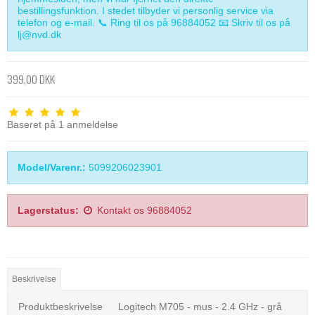
bestillingsfunktion. I stedet tilbyder vi personlig service via
telefon og e-mail. 📞 Ring til os på 96884052 📧 Skriv til os på
lj@nvd.dk
399,00 DKK
Baseret på
1
anmeldelse
Model/Varenr.:
5099206023901
Lagerstatus:
Kontakt os 96884052
Beskrivelse
Produktbeskrivelse
Logitech M705 - mus - 2.4 GHz - grå