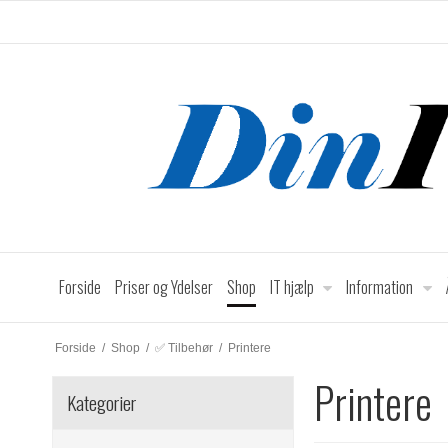
Forside
Priser og Ydelser
Shop
IT hjælp
Information
Forside
/
Shop
/
✅ Tilbehør
/
Printere
Printere
Kategorier