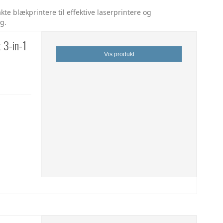
kte blækprintere til effektive laserprintere og
g.
 3-in-1
Vis produkt