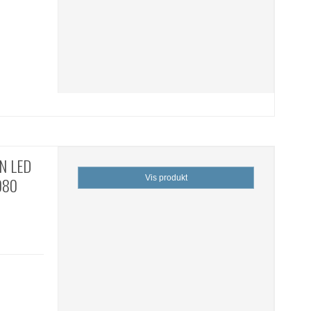
N LED
Vis produkt
1080