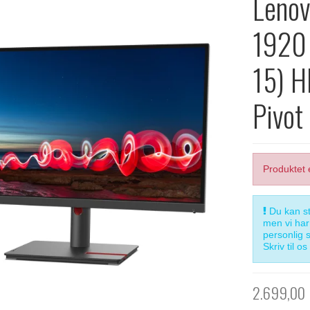
Lenov
1920 
15) H
Pivo
Produktet 
Du kan st
men vi har 
personlig 
Skriv til o
2.699,00