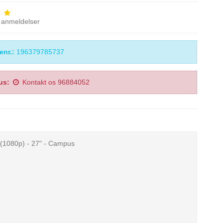
anmeldelser
enr.:
196379785737
us:
Kontakt os 96884052
 (1080p) - 27" - Campus