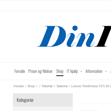
Forside
Priser og Ydelser
Shop
IT hjælp
Information
Forside
/
Shop
/
✅ Tilbehør
/
Skærme
/
Lenovo ThinkVision T27i-30 
Kategorier