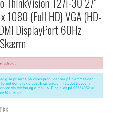
o ThinkVision T27i-30 27"
x 1080 (Full HD) VGA (HD-
DMI DisplayPort 60Hz
t Skærm
er udsolgt.
adig se priserne på vores produkter her på hjemmesiden,
fjernet den direkte bestillingsfunktion. I stedet tilbyder vi
service via telefon og e-mail. 📞 Ring til os på 96884052 📧
s på lj@nvd.dk
 DKK