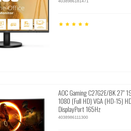
4038986181471
AOC Gaming C27G2E/BK 27" 1
1080 (Full HD) VGA (HD-15) H
DisplayPort 165Hz
4038986111300