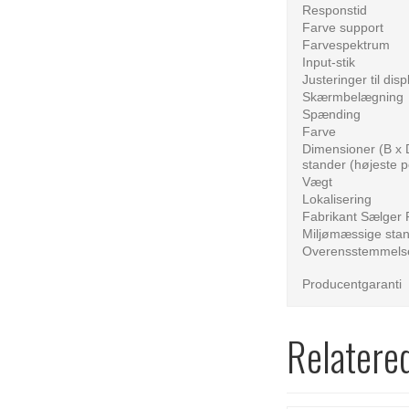
Responstid
Farve support
Farvespektrum
Input-stik
Justeringer til disp
Skærmbelægning
Spænding
Farve
Dimensioner (B x 
stander (højeste p
Vægt
Lokalisering
Fabrikant Sælger
Miljømæssige sta
Overensstemmels
Producentgaranti
Relatere