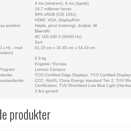
4 ms (ekstrem), 6 ms (typisk)
16,7 millioner farver
99% sRGB (CIE 1931)
HDMI, VGA, DisplayPort
lay-position
Højde, pivot (rotering), drejbar, tilt
Blændfri
AC 100-240 V (50/60 Hz)
Sort
D x H) - med
61.19 cm x 20.45 cm x 54.43 cm
osition)
6.9 kg
Engelsk / Europa
 Program
Lenovo Campus
ndarder
TCO Certified Edge Displays, TCO Certified Displa
esstandarder
CCC, RoHS, China Energy standard Tier 2, TUV Rhei
Certification, TUV Rheinland Low Blue Light (Hardw
3 års garanti
de produkter