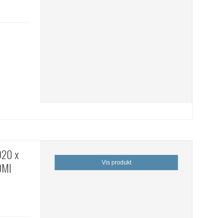
920 x
Vis produkt
DMI