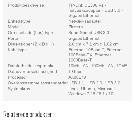
Produktbeskrivelse
TP-Link UE306 V1 -
netværksadapter - USB 3.0 -
Gigabit Ethernet
Enhedstype
Netværksadapter
Model
Ekstern
Grænseflade (bus) type
SuperSpeed USB 3.0
Porte
Gigabit Ethernet
Dimensioner (B x D x H)
2.6 cm x 7.1 cm x 1.62 cm
Kabeltype
Ethernet 10Base-T, Ethernet
100Base-TX, Ethernet
1000Base-T
Dataforbindelsesprotokol
10Mb LAN, 100Mb LAN, 1GbE
Dataoverførselshastighed
1 Gbps
Processor
AX88179
Overensstemmelsesstandarder
USB 1.1, USB 2.0, USB 3.0
Systemkrav
Linux, Ubuntu, Microsoft
Windows 7 / 8 / 8.1 / 10
Relaterede produkter