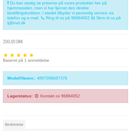
Du kan stadig se priserne på vores produkter her på
hjemmesiden, men vi har fjernet den direkte
bestillingsfunktion. I stedet tilbyder vi personlig service via
telefon og e-mail. 📞 Ring til os på 96884052 📧 Skriv til os på
lj@nvd.dk
200,00 DKK
Baseret på
1
anmeldelse
Model/Varenr.:
4897098687376
Lagerstatus:
Kontakt os 96884052
Beskrivelse