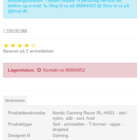
bestillingsfunktion. I stedet tilbyder vi personlig service via
telefon og e-mail. 📞 Ring til os på 96884052 📧 Skriv til os på
lj@nvd.dk
1.399,00 DKK
Baseret på
2
anmeldelser
Lagerstatus:
Kontakt os 96884052
Beskrivelse
Produktbeskrivelse
Nordic Gaming Racer RL-HX01 - stol -
nylon, stål - sort, hvid
Produkttype
Stol - armstøtter - T-formet - vippe -
drejeled
Designet til
Gaming