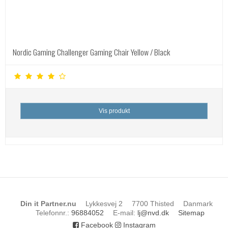
Nordic Gaming Challenger Gaming Chair Yellow / Black
Vis produkt
Din it Partner.nu
Lykkesvej 2
7700 Thisted
Danmark
Telefonnr.
:
96884052
E-mail
:
lj@nvd.dk
Sitemap
Facebook
Instagram