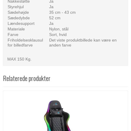
Nakkestøtte
Ja
Styrehjul
Ja
Sædehøjde
35 cm - 43 cm
Sædedybde
52 cm
Lændesupport
Ja
Materiale
Nylon, stål
Farve
Sort, hvid
Friholdelsesklausul
Det viste produktbillede kan være en
for billedfarve
anden farve
MAX 150 Kg.
Relaterede produkter