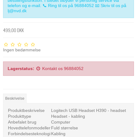
bestillingsfunktion. I stedet tilbyder vi personlig service via
telefon og e-mail. 📞 Ring til os på 96884052 📧 Skriv til os på
lj@nvd.dk
499,00 DKK
Ingen bedømmelse
Lagerstatus:
Kontakt os 96884052
Beskrivelse
Produktbeskrivelse
Logitech USB Headset H390 - headset
Produkttype
Headset - kabling
Anbefalet brug
Computer
Hovedtelefonmodeller
Fuld størrelse
Forbindelsesteknologi
Kabling