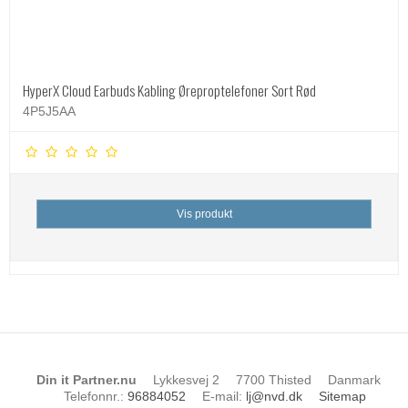
HyperX Cloud Earbuds Kabling Øreproptelefoner Sort Rød
4P5J5AA
Vis produkt
Din it Partner.nu
Lykkesvej 2
7700 Thisted
Danmark
Telefonnr.
:
96884052
E-mail
:
lj@nvd.dk
Sitemap