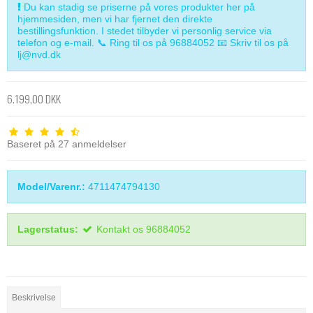
Du kan stadig se priserne på vores produkter her på
hjemmesiden, men vi har fjernet den direkte
bestillingsfunktion. I stedet tilbyder vi personlig service via
telefon og e-mail. 📞 Ring til os på 96884052 📧 Skriv til os på
lj@nvd.dk
6.199,00 DKK
Baseret på
27
anmeldelser
Model/Varenr.:
4711474794130
Lagerstatus:
Kontakt os 96884052
Beskrivelse