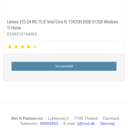
Lenovo V15 G4 IRU 15.6" Intel Core i5-13420H 16GB 512GB Windows
11 Home
0199272744054
Vis produkt
Din it Partner.nu
Lykkesvej 2
7700 Thisted
Danmark
Telefonnr.
:
96884052
E-mail
:
lj@nvd.dk
Sitemap